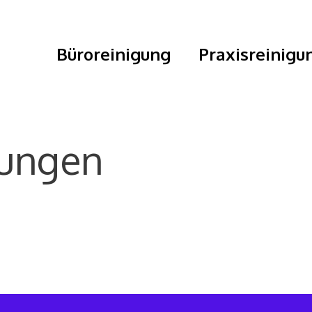
Büroreinigung
Praxisreinigu
tungen